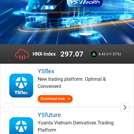
297.07
HNX-Index
4.43 (+1.51%)
YSflex
New trading platform. Optimal &
Convenient
Download now
YSfuture
Yuanta Vietnam Derivatives Trading
Platform