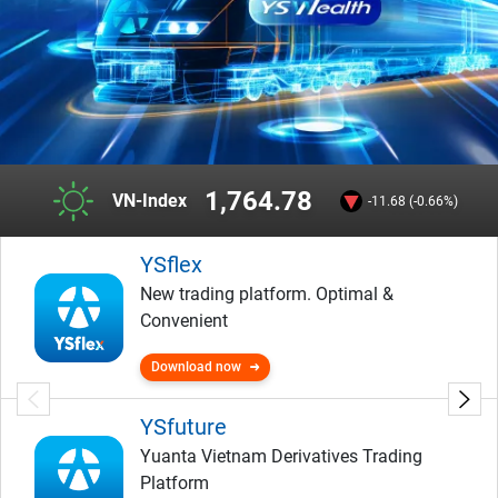
1,764.78
VN-Index
-11.68 (-0.66%)
YSflex
New trading platform. Optimal &
Convenient
Download now
YSfuture
Yuanta Vietnam Derivatives Trading
Platform