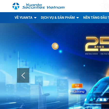
VỀ YUANTA
DỊCH VỤ & SẢN PHẨM
NỀN TẢNG ĐẦU 