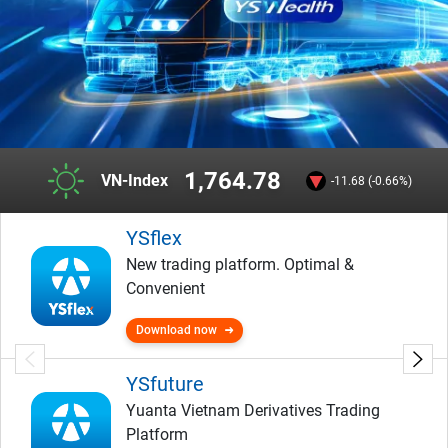
1,764.78
VN-Index
-11.68 (-0.66%)
YSflex
New trading platform. Optimal &
Convenient
Download now
YSfuture
Yuanta Vietnam Derivatives Trading
Platform