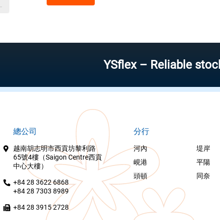
YSflex – Reliable stock inve
總公司
分行
越南胡志明市西貢坊黎利路
河內
堤岸
65號4樓（Saigon Centre西貢
峴港
平陽
中心大樓）
頭頓
同奈
+84 28 3622 6868
+84 28 7303 8989
+84 28 3915 2728