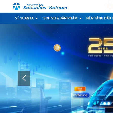
VỀ YUANTA
DỊCH VỤ & SẢN PHẨM
NỀN TẢNG ĐẦU 