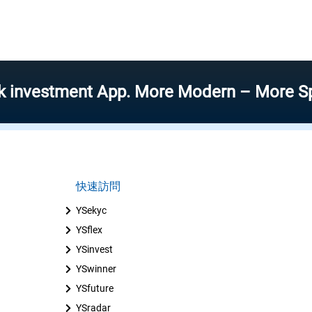
stment App. More Modern – More Speed – M
快速訪問
YSekyc
YSflex
YSinvest
YSwinner
YSfuture
YSradar