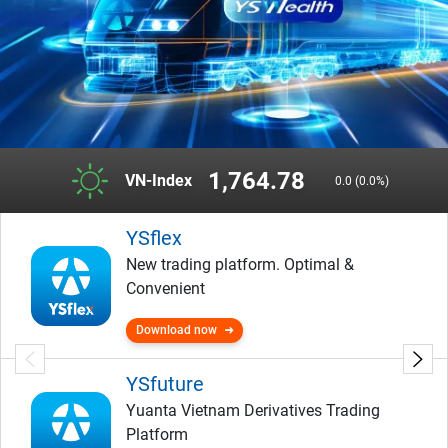
1,764.78
VN-Index
0.0 (0.0%)
YSflex
New trading platform. Optimal &
Convenient
Download now
YSfuture
Yuanta Vietnam Derivatives Trading
Platform