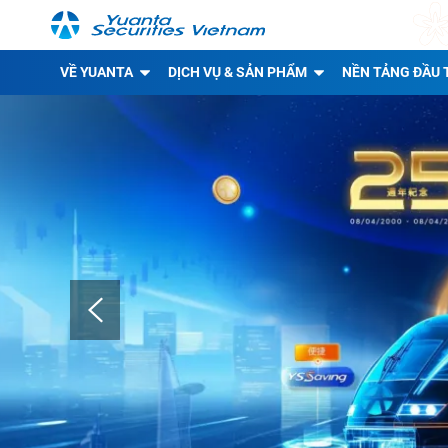
VỀ YUANTA
DỊCH VỤ & SẢN PHẨM
NỀN TẢNG ĐẦU 