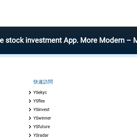
k investment App. More Modern – More Spe
快速訪問
YSekyc
YSflex
YSinvest
YSwinner
YSfuture
YSradar