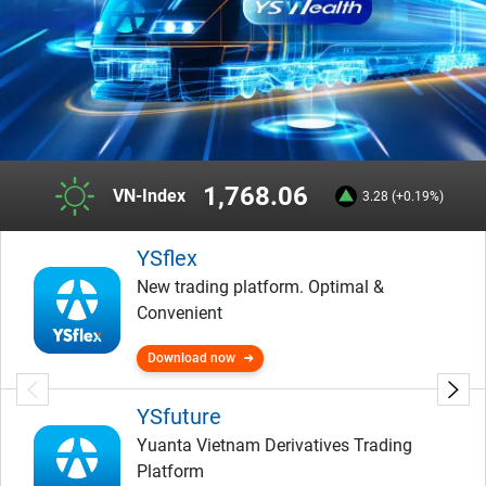
1,768.06
VN-Index
3.28 (+0.19%)
YSflex
New trading platform. Optimal &
Convenient
Download now
YSfuture
Yuanta Vietnam Derivatives Trading
Platform