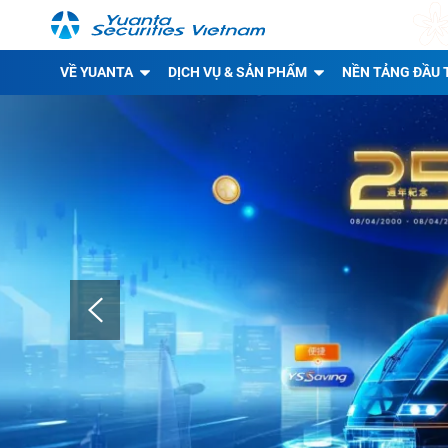
VỀ YUANTA
DỊCH VỤ & SẢN PHẨM
NỀN TẢNG ĐẦU 