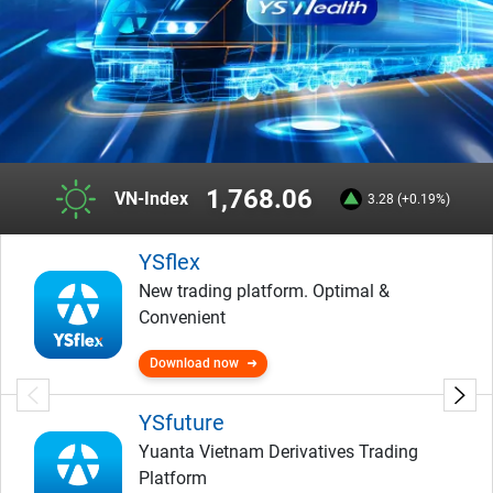
1,768.06
VN-Index
3.28 (+0.19%)
YSflex
New trading platform. Optimal &
Convenient
Download now
YSfuture
Yuanta Vietnam Derivatives Trading
Platform