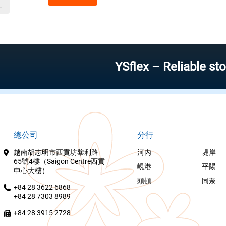
YSflex – Reliable stock inv
總公司
分行
越南胡志明市西貢坊黎利路
河內
堤岸
65號4樓（Saigon Centre西貢
峴港
平陽
中心大樓）
頭頓
同奈
+84 28 3622 6868
+84 28 7303 8989
+84 28 3915 2728