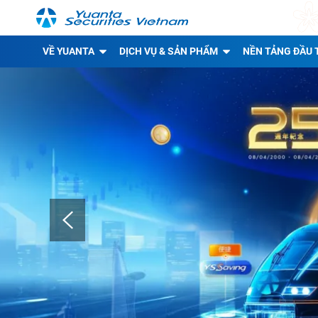
VỀ YUANTA
DỊCH VỤ & SẢN PHẨM
NỀN TẢNG ĐẦU 