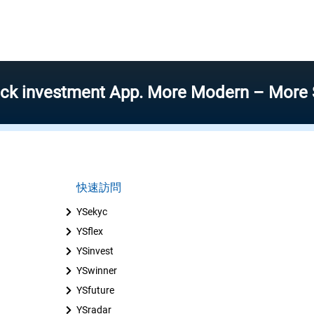
estment App. More Modern – More Speed – 
快速訪問
YSekyc
YSflex
YSinvest
YSwinner
YSfuture
YSradar