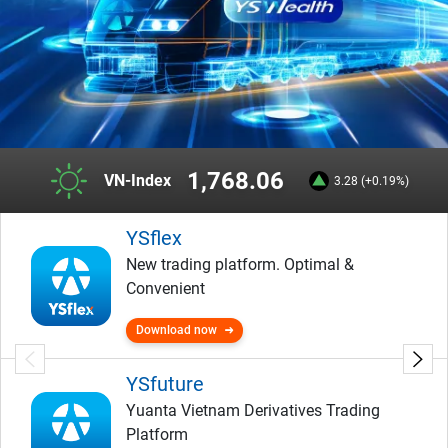
1,768.06
VN-Index
3.28 (+0.19%)
YSflex
New trading platform. Optimal &
Convenient
Download now
YSfuture
Yuanta Vietnam Derivatives Trading
Platform