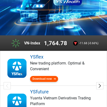
1,764.78
VN-Index
-11.68 (-0.66%)
YSflex
New trading platform. Optimal &
Convenient
Download now
YSfuture
Yuanta Vietnam Derivatives Trading
Platform