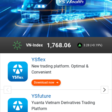
1,768.06
VN-Index
3.28 (+0.19%)
YSflex
New trading platform. Optimal &
Convenient
Download now
YSfuture
Yuanta Vietnam Derivatives Trading
Platform