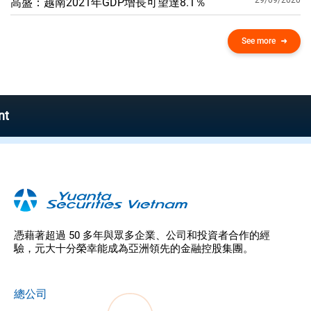
29/09/2020
高盛：越南2021年GDP增​​長可望達8.1％
See more
YSfle
憑藉著超過 50 多年與眾多企業、公司和投資者合作的經
驗，元大十分榮幸能成為亞洲領先的金融控股集團。
總公司