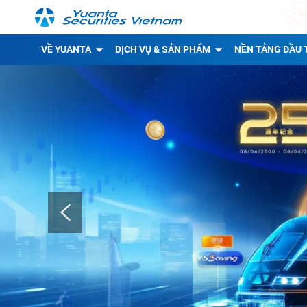
VỀ YUANTA
DỊCH VỤ & SẢN PHẨM
NỀN TẢNG ĐẦU 