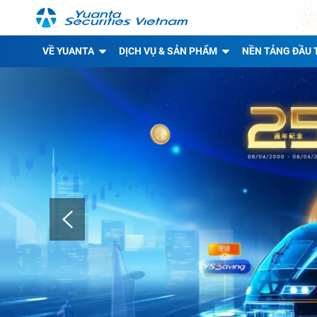
VỀ YUANTA
DỊCH VỤ & SẢN PHẨM
NỀN TẢNG ĐẦU 