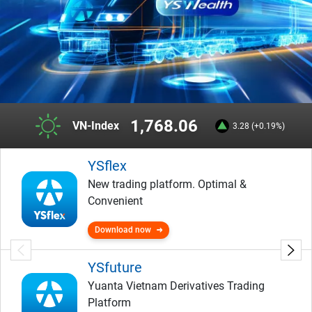
1,768.06
VN-Index
3.28 (+0.19%)
YSflex
New trading platform. Optimal &
Convenient
Download now
YSfuture
Yuanta Vietnam Derivatives Trading
Platform