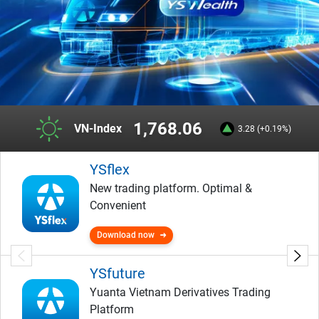
1,768.06
VN-Index
3.28 (+0.19%)
YSflex
New trading platform. Optimal &
Convenient
Download now
YSfuture
Yuanta Vietnam Derivatives Trading
Platform