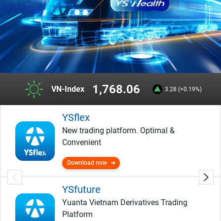
1,768.06
VN-Index
3.28 (+0.19%)
YSflex
New trading platform. Optimal &
Convenient
Download now
YSfuture
Yuanta Vietnam Derivatives Trading
Platform