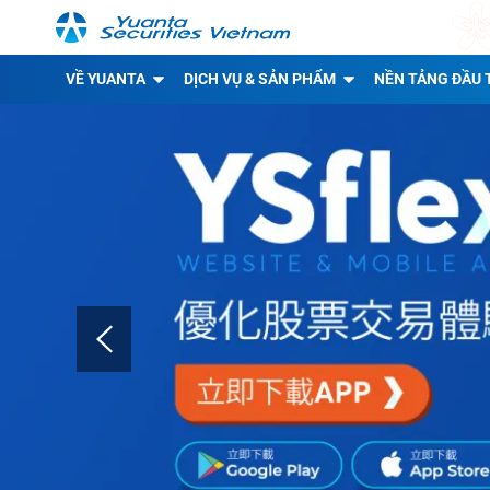
VỀ YUANTA
DỊCH VỤ & SẢN PHẨM
NỀN TẢNG ĐẦU 