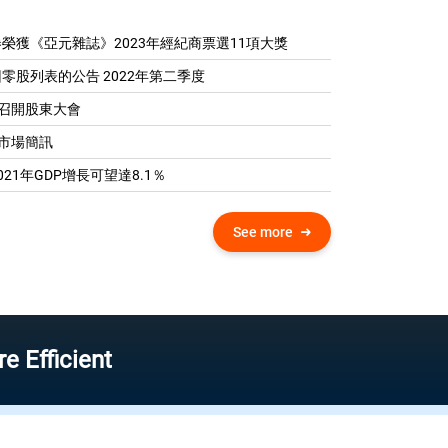
榮獲《亞元雜誌》2023年經紀商票選11項大獎
零股列表的公告 2022年第二季度
04 召開股東大會
0 市場簡訊
21年GDP增​​長可望達8.1％
See more
ient