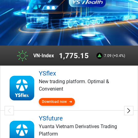
1,775.15
VN-Index
7.09 (+0.4%)
YSflex
New trading platform. Optimal &
Convenient
Download now
YSfuture
Yuanta Vietnam Derivatives Trading
Platform