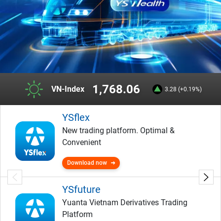
1,768.06
VN-Index
3.28 (+0.19%)
YSflex
New trading platform. Optimal &
Convenient
Download now
YSfuture
Yuanta Vietnam Derivatives Trading
Platform