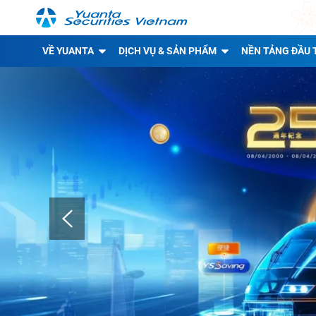
VỀ YUANTA
DỊCH VỤ & SẢN PHẨM
NỀN TẢNG ĐẦU 