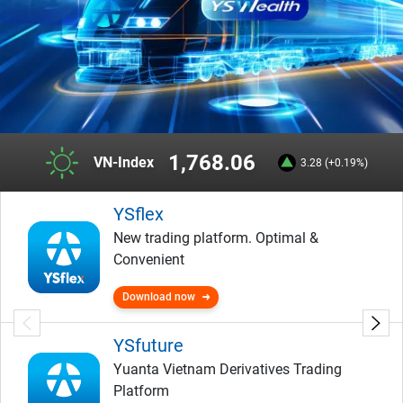
1,768.06
VN-Index
3.28 (+0.19%)
YSflex
New trading platform. Optimal &
Convenient
Download now
YSfuture
Yuanta Vietnam Derivatives Trading
Platform