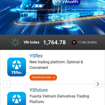
1,764.78
VN-Index
-11.68 (-0.66%)
YSflex
New trading platform. Optimal &
Convenient
Download now
YSfuture
Yuanta Vietnam Derivatives Trading
Platform