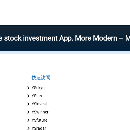
k investment App. More Modern – More Spe
快速訪問
YSekyc
YSflex
YSinvest
YSwinner
YSfuture
YSradar