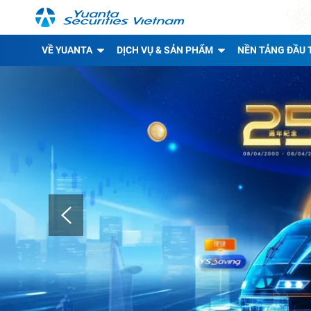
VỀ YUANTA
DỊCH VỤ & SẢN PHẨM
NỀN TẢNG ĐẦU 