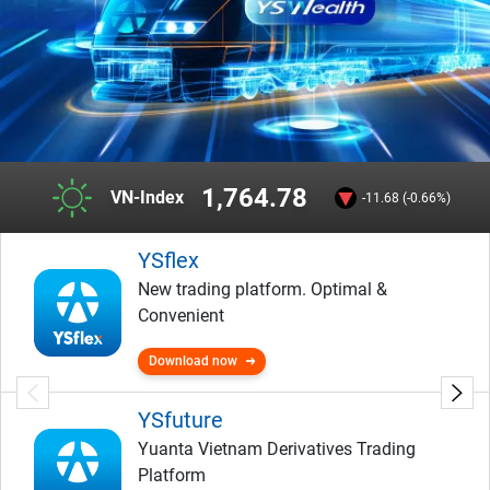
1,764.78
VN-Index
-11.68 (-0.66%)
YSflex
New trading platform. Optimal &
Convenient
Download now
YSfuture
Yuanta Vietnam Derivatives Trading
Platform