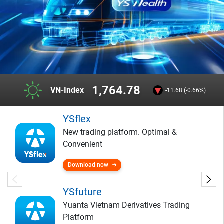
1,764.78
VN-Index
-11.68 (-0.66%)
YSflex
New trading platform. Optimal &
Convenient
Download now
YSfuture
Yuanta Vietnam Derivatives Trading
Platform