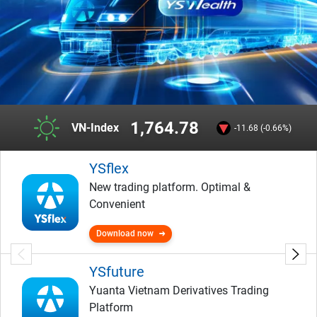
1,764.78
VN-Index
-11.68 (-0.66%)
YSflex
New trading platform. Optimal &
Convenient
Download now
YSfuture
Yuanta Vietnam Derivatives Trading
Platform