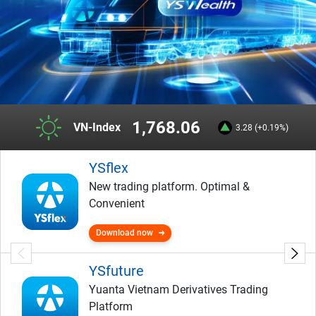
1,768.06
VN-Index
3.28 (+0.19%)
YSflex
New trading platform. Optimal &
Convenient
Download now
YSfuture
Yuanta Vietnam Derivatives Trading
Platform