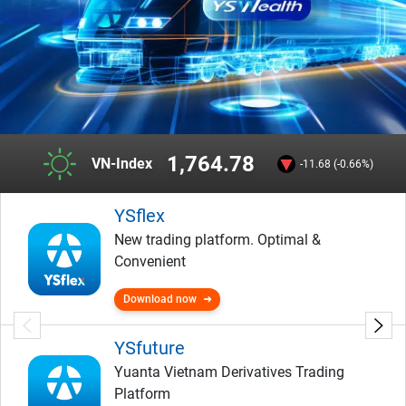
1,764.78
VN-Index
-11.68 (-0.66%)
YSflex
New trading platform. Optimal &
Convenient
Download now
YSfuture
Yuanta Vietnam Derivatives Trading
Platform