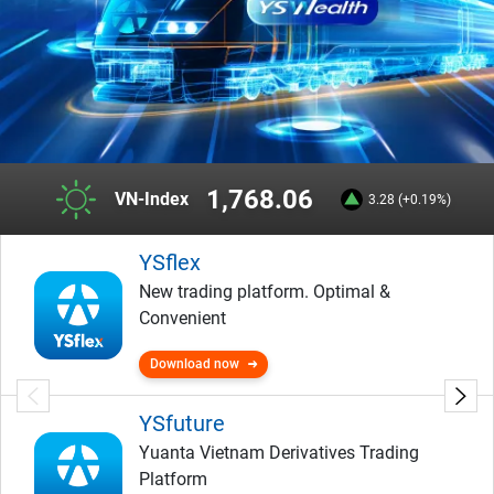
1,768.06
VN-Index
3.28 (+0.19%)
YSflex
New trading platform. Optimal &
Convenient
Download now
YSfuture
Yuanta Vietnam Derivatives Trading
Platform