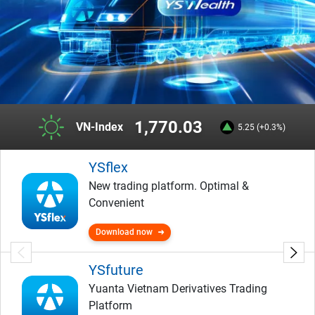
1,770.03
VN-Index
5.25 (+0.3%)
YSflex
New trading platform. Optimal &
Convenient
Download now
YSfuture
Yuanta Vietnam Derivatives Trading
Platform