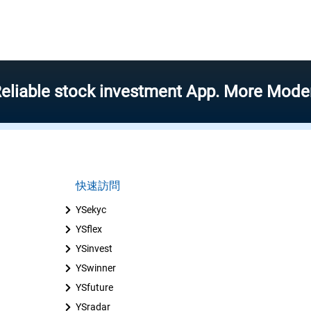
 stock investment App. More Modern – Mor
快速訪問
YSekyc
YSflex
YSinvest
YSwinner
YSfuture
YSradar