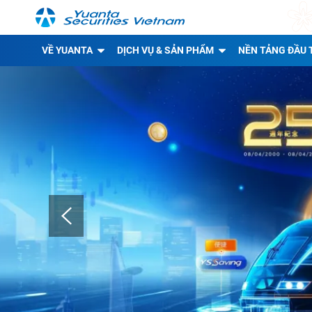
VỀ YUANTA
DỊCH VỤ & SẢN PHẨM
NỀN TẢNG ĐẦU 