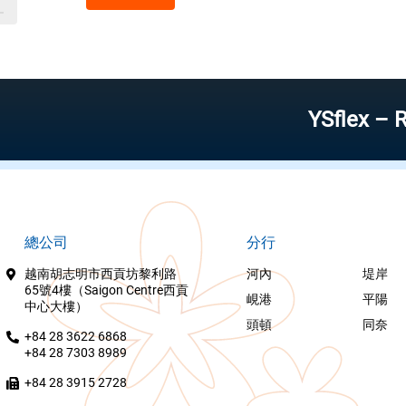
YSflex – Reliable
總公司
分行
越南胡志明市西貢坊黎利路
河內
堤岸
65號4樓（Saigon Centre西貢
峴港
平陽
中心大樓）
頭頓
同奈
+84 28 3622 6868
+84 28 7303 8989
+84 28 3915 2728