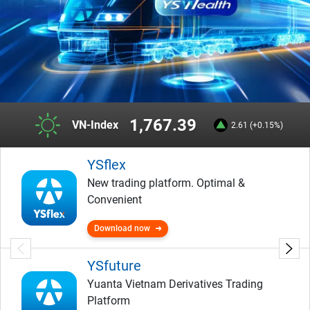
1,767.39
VN-Index
2.61 (+0.15%)
YSflex
New trading platform. Optimal &
Convenient
Download now
YSfuture
Yuanta Vietnam Derivatives Trading
Platform