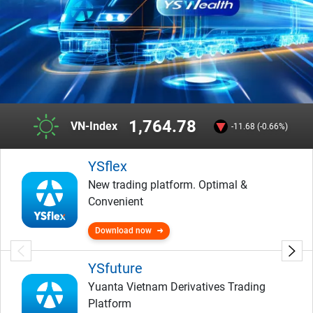
1,764.78
VN-Index
-11.68 (-0.66%)
YSflex
New trading platform. Optimal &
Convenient
Download now
YSfuture
Yuanta Vietnam Derivatives Trading
Platform