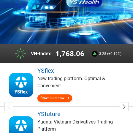
1,768.06
VN-Index
3.28 (+0.19%)
YSflex
New trading platform. Optimal &
Convenient
Download now
YSfuture
Yuanta Vietnam Derivatives Trading
Platform