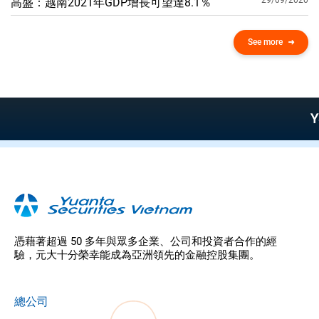
29/09/2020
高盛：越南2021年GDP增​​長可望達8.1％
See more
YSflex –
憑藉著超過 50 多年與眾多企業、公司和投資者合作的經
驗，元大十分榮幸能成為亞洲領先的金融控股集團。
總公司