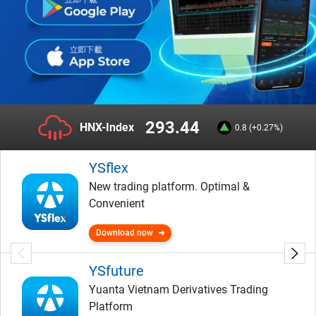
293.44
HNX-Index
0.8 (+0.27%)
YSflex
New trading platform. Optimal &
Convenient
Download now
YSfuture
Yuanta Vietnam Derivatives Trading
Platform