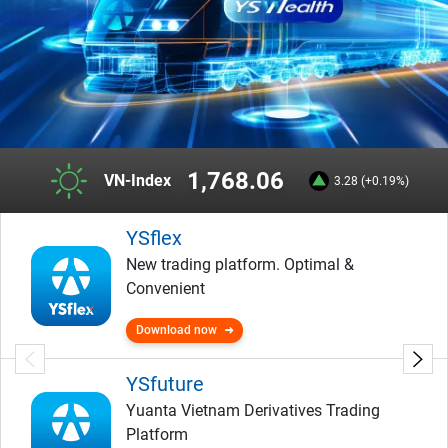
1,768.06
VN-Index
3.28 (+0.19%)
YSflex
New trading platform. Optimal &
Convenient
Download now
YSfuture
Yuanta Vietnam Derivatives Trading
Platform