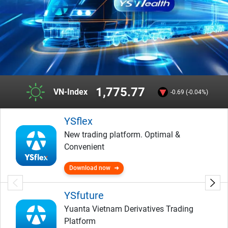
1,775.77
VN-Index
-0.69 (-0.04%)
YSflex
New trading platform. Optimal &
Convenient
Download now
YSfuture
Yuanta Vietnam Derivatives Trading
Platform