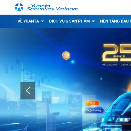
VỀ YUANTA
DỊCH VỤ & SẢN PHẨM
NỀN TẢNG ĐẦU 