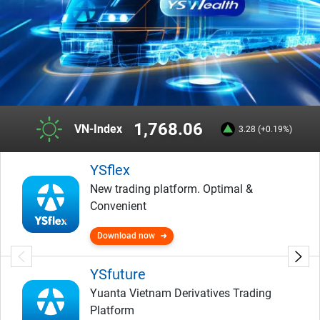
1,768.06
VN-Index
3.28 (+0.19%)
YSflex
New trading platform. Optimal &
Convenient
Download now
YSfuture
Yuanta Vietnam Derivatives Trading
Platform