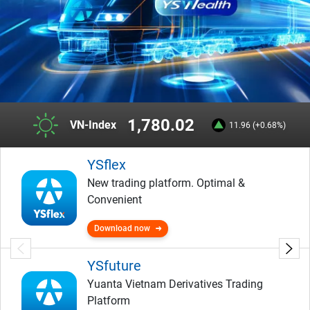
1,780.02
VN-Index
11.96 (+0.68%)
YSflex
New trading platform. Optimal &
Convenient
Download now
YSfuture
Yuanta Vietnam Derivatives Trading
Platform