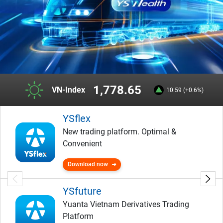
1,778.65
VN-Index
10.59 (+0.6%)
YSflex
New trading platform. Optimal &
Convenient
Download now
YSfuture
Yuanta Vietnam Derivatives Trading
Platform