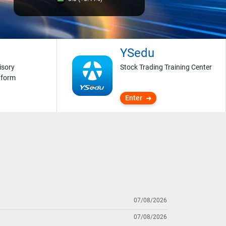
YSedu
isory
Stock Trading Training Center
tform
Enter
07/08/2026
07/08/2026