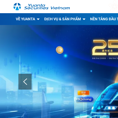
VỀ YUANTA
DỊCH VỤ & SẢN PHẨM
NỀN TẢNG ĐẦU 