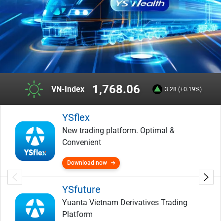
1,768.06
VN-Index
3.28 (+0.19%)
YSflex
New trading platform. Optimal &
Convenient
Download now
YSfuture
Yuanta Vietnam Derivatives Trading
Platform