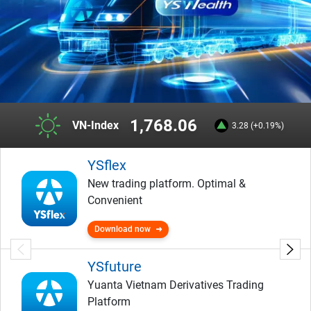
1,768.06
VN-Index
3.28 (+0.19%)
YSflex
New trading platform. Optimal &
Convenient
Download now
YSfuture
Yuanta Vietnam Derivatives Trading
Platform