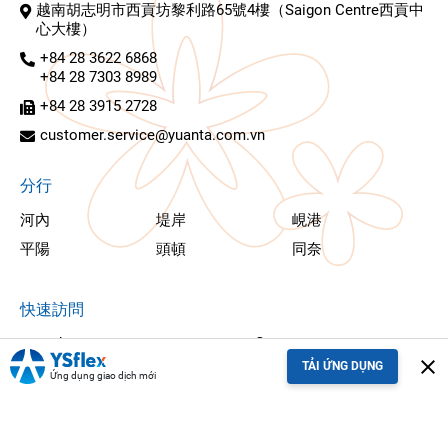
越南胡志明市西貢坊黎利路65號4樓（Saigon Centre西貢中
心大樓）
+84 28 3622 6868
+84 28 7303 8989
+84 28 3915 2728
customer.service@yuanta.com.vn
分行
河內
堤岸
峴港
平陽
頭頓
同奈
快速訪問
YSekyc
YSflex
close
TẢI ỨNG DỤNG
YSinvest
YSwinner
Ứng dụng giao dịch mới
YSfuture
YSradar
YSresearch
YSedu