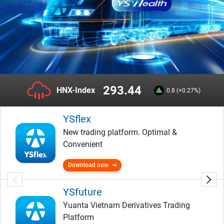
293.44
HNX-Index
0.8 (+0.27%)
YSflex
New trading platform. Optimal &
Convenient
Download now
YSfuture
Yuanta Vietnam Derivatives Trading
Platform