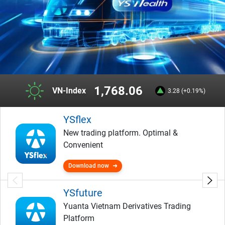
1,768.06
VN-Index
3.28 (+0.19%)
YSflex
New trading platform. Optimal &
Convenient
Download now
YSfuture
Yuanta Vietnam Derivatives Trading
Platform